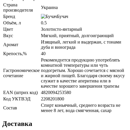
Страна
Украина
производителя
Бренд
Бучач
Объём, л
0.5
Цвет
Золотисто-янтарный
Вкус
Мягкий, приятный, долгоиграющий
Изящный, легкий и выдержан, с тонами
Аромат
дуба и винограда
Крепость,%
40
Рекомендуется продукцию употреблять
комнатной температуры или чуть
Гастрономическое
подогретым. Хорошо сочетается с мясной
сочетание
и жирной пищей. Благодаря своему вкусу
служит в качестве аперитива или в
качестве хорошего завершения трапезы
EAN (штрих код)
4820094253580
Код УКТВЭД
2208201800
Спирт коньячный, среднего возраста не
Состав
менее 8 лет, вода смягченная, сахар
Доставка