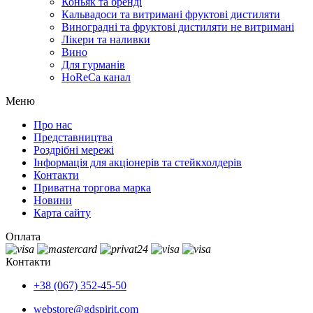
Коньяк та бренді
Кальвадоси та витримані фруктові дистиляти
Виноградні та фруктові дистиляти не витримані
Лікери та наливки
Вино
Для гурманів
HoReCa канал
Меню
Про нас
Представництва
Роздрібні мережі
Інформація для акціонерів та стейкхолдерів
Контакти
Приватна торгова марка
Новини
Карта сайту
Оплата
Контакти
+38 (067) 352-45-50
webstore@gdspirit.com