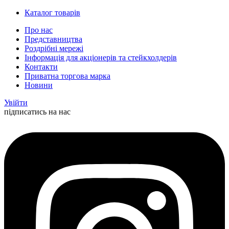
Каталог товарів
Про нас
Представництва
Роздрібні мережі
Інформація для акціонерів та стейкхолдерів
Контакти
Приватна торгова марка
Новини
Увійти
підписатись на нас