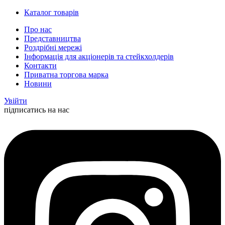
Каталог товарів
Про нас
Представництва
Роздрібні мережі
Інформація для акціонерів та стейкхолдерів
Контакти
Приватна торгова марка
Новини
Увійти
підписатись на нас