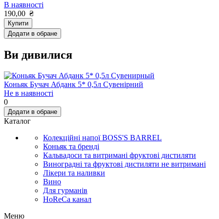
В наявності
190,00
₴
Купити
Додати в обране
Ви дивилися
Коньяк Бучач Абданк 5* 0,5л Сувенірний
Не в наявності
0
Додати в обране
Каталог
Колекційні напої BOSS'S BARREL
Коньяк та бренді
Кальвадоси та витримані фруктові дистиляти
Виноградні та фруктові дистиляти не витримані
Лікери та наливки
Вино
Для гурманів
HoReCa канал
Меню