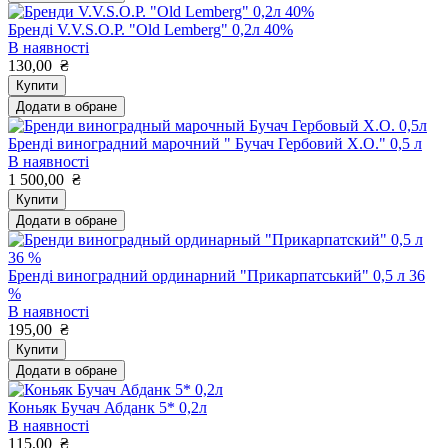
Бренді V.V.S.O.P. "Old Lemberg" 0,2л 40%
В наявності
130,00
₴
Купити
Додати в обране
Бренді виноградний марочний " Бучач Гербовий Х.О." 0,5 л
В наявності
1 500,00
₴
Купити
Додати в обране
Бренді виноградний ординарний "Прикарпатський" 0,5 л 36
%
В наявності
195,00
₴
Купити
Додати в обране
Коньяк Бучач Абданк 5* 0,2л
В наявності
115,00
₴