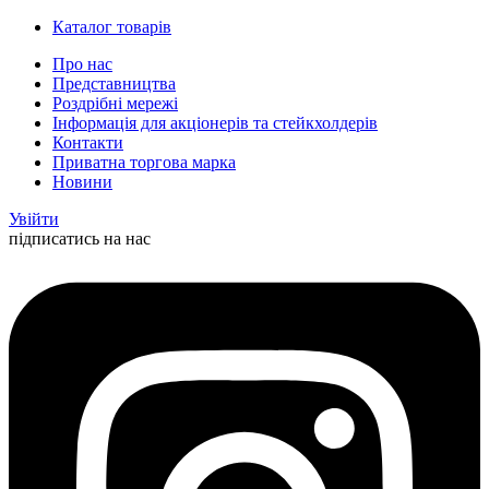
Каталог товарів
Про нас
Представництва
Роздрібні мережі
Інформація для акціонерів та стейкхолдерів
Контакти
Приватна торгова марка
Новини
Увійти
підписатись на нас